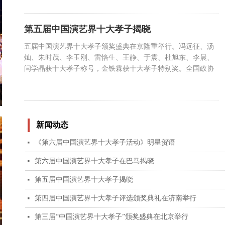
巴马百岁老人长寿的最大秘诀在于这些老人家庭和睦、儿女孝
敬，让百岁老人颁奖的目的就是倡导全社会家庭和睦、儿女孝
敬、父母长寿；同时继续引导青少年从绯闻追星、时尚追星到
第五届中国演艺界十大孝子揭晓
道德追星的价值观转变，从而形成讲孝心、知感恩、懂回报的
五届中国演艺界十大孝子颁奖盛典在京隆重举行。冯远征、汤
良好道德品质。
灿、朱时茂、李玉刚、雷恪生、王静、于震、杜旭东、李晨、
闫学晶获十大孝子称号，金铁霖获十大孝子特别奖。全国政协
原副主席王文元、全国老龄办副主任闫青春、全国人大常委会
副主任委员舒惠国、国防大学原副政委李殿仁、国家广电总局
宣传司副司长、中国电视艺术委员会秘书长王丹彦、中国伦理
学会名誉会长陈瑛及各主办媒体领导为获奖明星颁奖。
新闻动态
《第六届中国演艺界十大孝子活动》明星贺语
넷
第六届中国演艺界十大孝子在巴马揭晓
넷
第五届中国演艺界十大孝子揭晓
넷
第四届中国演艺界十大孝子评选颁奖典礼在济南举行
넷
第三届“中国演艺界十大孝子”颁奖盛典在北京举行
넷