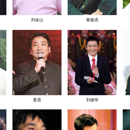
刘金山
翟俊杰
姜昆
刘德华