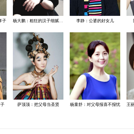
孝子
杨大鹏：粗狂的汉子细腻的心
李静：公婆的好女儿
孝子
萨顶顶：把父母当圣贤
杨童舒：对父母报喜不报忧