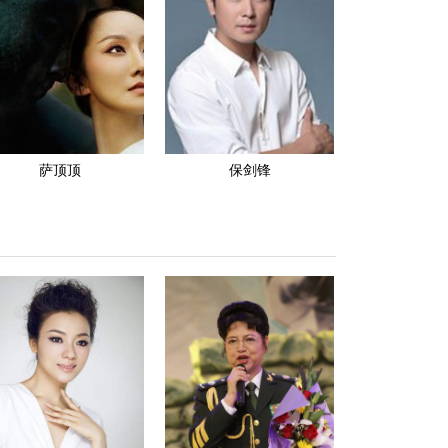
萨顶顶
保剑锋