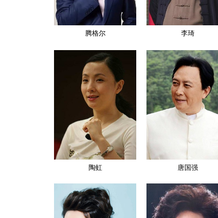
腾格尔
李琦
陶虹
唐国强