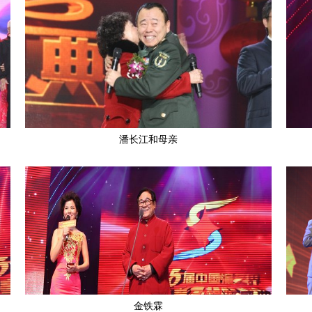
潘长江和母亲
金铁霖