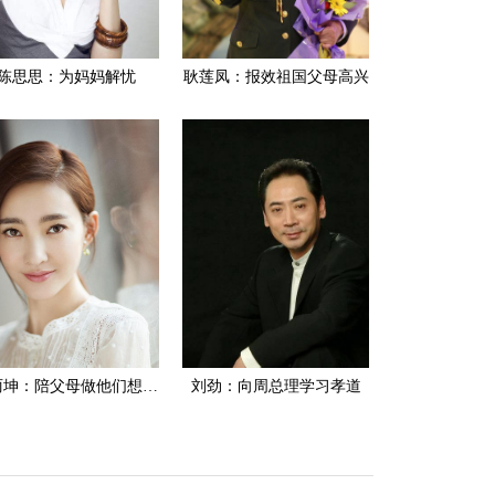
陈思思：为妈妈解忧
耿莲凤：报效祖国父母高兴
王丽坤：陪父母做他们想做的事
刘劲：向周总理学习孝道