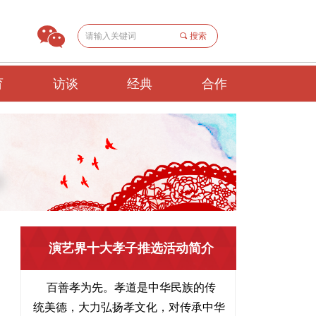
끠
搜索
育
访谈
经典
合作
演艺界十大孝子推选活动简介
百善孝为先。孝道是中华民族的传
统美德，大力弘扬孝文化，对传承中华