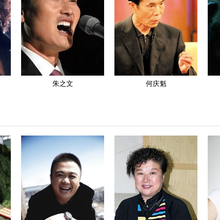
朱之文
何庆魁