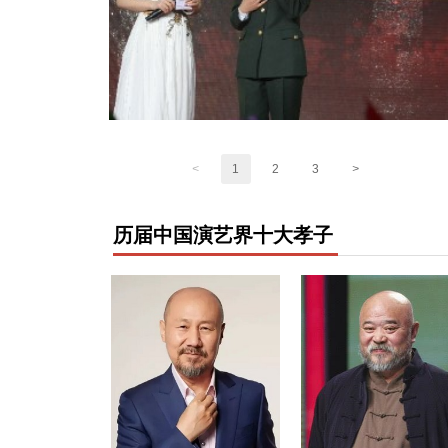
<
1
2
3
>
历届中国演艺界十大孝子