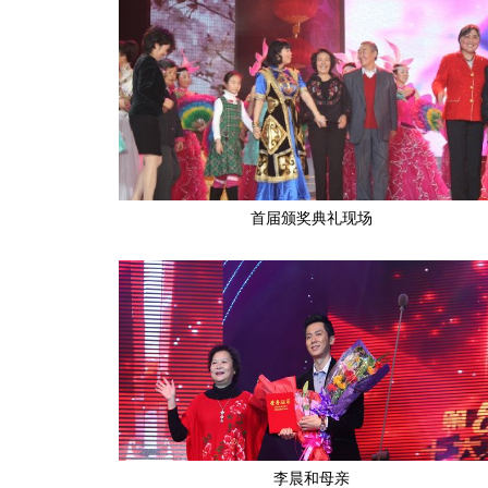
首届颁奖典礼现场
李晨和母亲