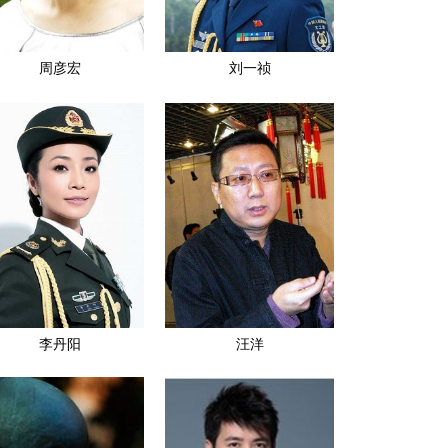
周彦宏
刘一祯
李丹阳
汪洋