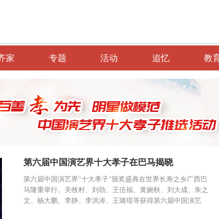
齐家
专题
活动
追忆
教
第六届中国演艺界十大孝子在巴马揭晓
第六届中国演艺界“十大孝子”颁奖盛典在世界长寿之乡广西巴
马隆重举行。关牧村、刘劲、王伍福、黄婉秋、刘大成、朱之
文、杨大鹏、李静、李洪涛、王璐瑶等获得第六届中国演艺
界“十大孝子”称号。据活动总策划王海滨介绍，通过考察发现