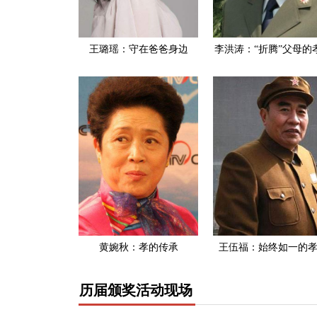
王璐瑶：守在爸爸身边
李洪涛：“折腾”父母的
黄婉秋：孝的传承
王伍福：始终如一的
历届颁奖活动现场