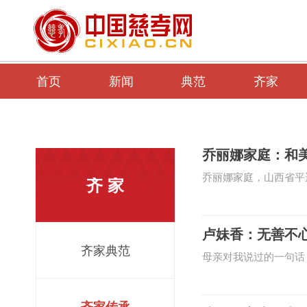
首页
新闻
典范
齐家
乔丽娜家庭：和美
乔丽娜家庭，山西省平
齐 家
园”，从事民间艺术脸
有关部门策划组织三届
卢妹香：无善不
卖，所得收益全部捐助
齐家典范
母亲对我说过的一句话
个“嫂娘”，所谓“嫂
天，爷爷就去世了。随