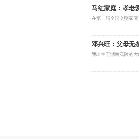
缘。母亲的祖上，是山
马红家庭：孝老
马乱，身怀家国情怀，
在第一届全国文明家庭
泪，马红坚定地说，“
让所有人都意想不到的
邓兴旺：父母无
我出生于湖南沅陵的大
方”。东边雪峰山奔腾