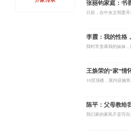
齐家传承
张丽钧家庭：书
小的孩子，这么多口人
日前，在中央文明委开
开滦一中校长张丽钧的
墟诗人”，出版个人诗
李霞：我的性格
利50余项。儿媳杨嫣
我时常羡慕我的妹妹，
极大影响。然而，命运
俊潇洒，尤其是骑着那
王焕荣的“家”情
响，我对待工作的态度
18层顶楼，屋内设施
荣的家，感受到满满的
和谐的大“家”。30多
陈平：父母教给
我们家的家风不是写在
的一生一世。父亲的祖