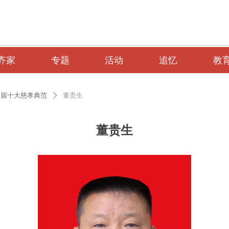
齐家
专题
活动
追忆
教
六届十大慈孝典范
董贵生
ꄲ
董贵生