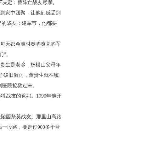
下决定：替阵亡战友尽孝。
接到家中团聚，让他们感受到
里的战友；建军节，他都要
生每天都会准时奏响嘹亮的军
们”。
董贵生是老乡，杨模山父母年
子破旧漏雨，董贵生就在镇
到医院抢救过来。
战友的爸妈。1999年他开
士陵园祭奠战友。那里山高路
一段路，要走过900多个台