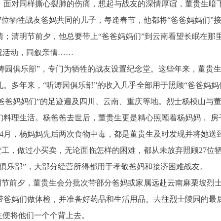
。面对同样撕心裂肺的伤痛，想起与战友的深情厚谊，董贵生暗
7位牺牲战友爸妈共同的儿子，每逢春节，他都将“爸爸妈妈们”
情；清明节前夕，他总要带上“爸爸妈妈们”到云南看望长眠在那
祝活动，同叙亲情……
涛园俱乐部”，专门为牺牲的战友设置纪念堂。这些年来，董贵
。多年来，“听涛园俱乐部”的收入几乎全部用于照顾“爸爸妈妈
爸爸妈妈们”的足迹遍及四川、云南、重庆等地。烈士杨模山与
们料理生活。杨爸爸去世后，董贵生更是精心照顾着杨妈妈， 房
月和4月，杨妈妈先后两次食物中毒，都是董贵生及时发现并将她送
工，做过小买卖，无论面临怎样的困难，都从未放弃照顾27位牺牲
兵俱乐部”，大部分经营所得都用于孝敬爸妈和接济困难战友。
清明节前夕，董贵生会分批次带部分爸妈或家属远赴云南麻栗坡烈
带爸妈们做体检，并准备好药品和生活用品。去往烈士陵园的最后
生便将他们一个个背上去。