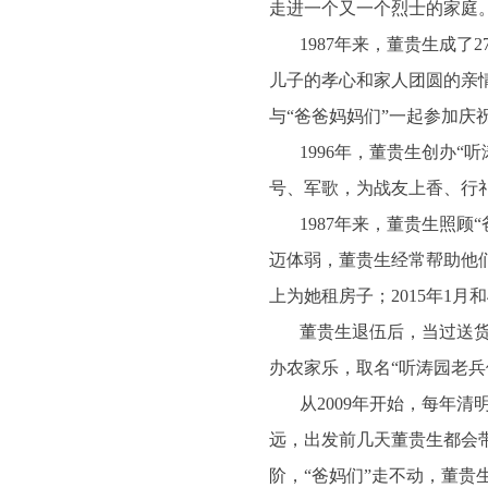
走进一个又一个烈士的家庭
1987
年来，董贵生成了2
儿子的孝心和家人团圆的亲
与“爸爸妈妈们”一起参加庆
1996
年，董贵生创办“听
号、军歌，为战友上香、行礼
1987
年来，董贵生照顾“
迈体弱，董贵生经常帮助他
上为她租房子；2015年1
董贵生退伍后，当过送货
办农家乐，取名“听涛园老
从2009年开始，每年
远，出发前几天董贵生都会
阶，“爸妈们”走不动，董贵