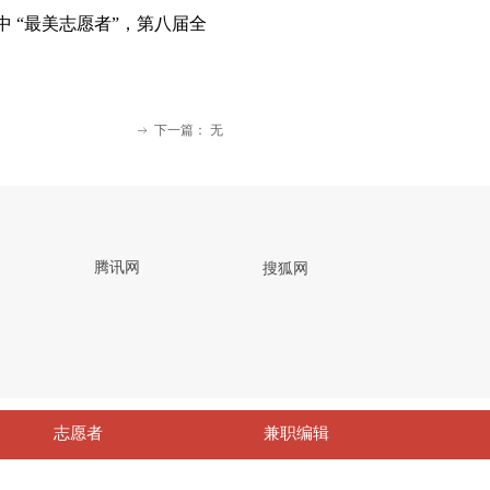
中 “最美志愿者”，第八届全
下一篇：
无
ꁹ
网
腾讯网
搜狐网
志愿者
兼职编辑