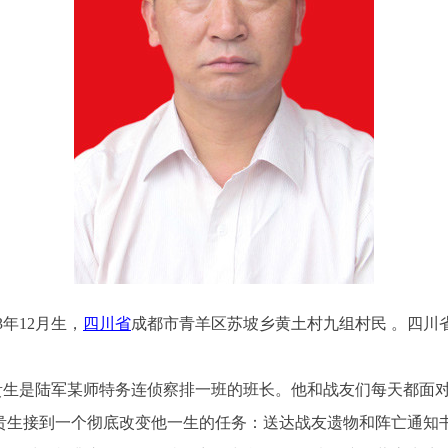
3年12月生，
四川省
成都市青羊区苏坡乡黄土村九组村民 。四川
董贵生是陆军某师特务连侦察排一班的班长。他和战友们每天都面
贵生接到一个彻底改变他一生的任务：送达战友遗物和阵亡通知