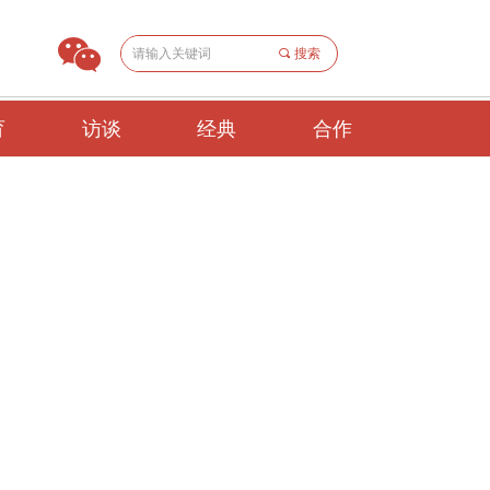
끠
搜索
育
访谈
经典
合作