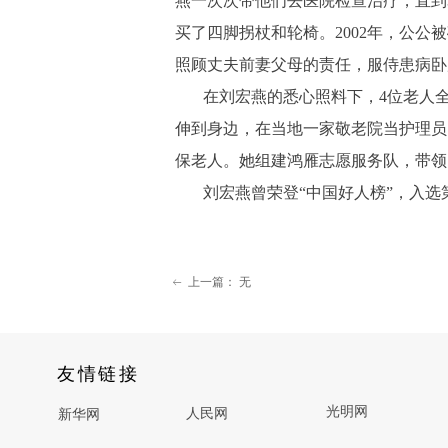
燕一次次带他们去医院检查治疗，直到
买了四脚拐杖和轮椅。2002年，公
照顾丈夫前妻父母的责任，服侍患病卧
在刘宏燕的悉心照料下，4位老人
伸到身边，在当地一家敬老院当护理员的
保老人。她组建鸿雁志愿服务队，带领
刘宏燕曾荣登“中国好人榜”，入
上一篇：
无
ꂃ
友情链接
光明网
人民网
新华网