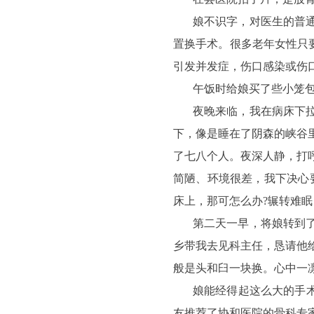
娘不识字，对医生的普
置换手术。很多老年女性只要
引发并发症，伤口感染或伤
午饭时给娘买了些小笼
夜晚来临，我在病床下
下，像是睡在了阴森的峡谷
了七八个人。夜深人静，打
简陋、环境很差，我下决心
床上，那可怎么办?辗转难
第二天一早，将娘转到
乡带我去见科主任，恳请他
般是头和臼一块换。心中一
娘能经得起这么大的手
友推荐了协和医院的骨科专