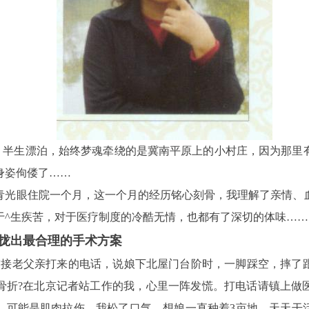
，半生漂泊，始终梦魂牵绕的是冀南平原上的小村庄，因为那里
身姿佝偻了……
青光眼住院一个月，这一个月的经历铭心刻骨，我理解了亲情、
于^生疾苦，对于医疗制度的冷酷无情，也都有了深切的体味……
出最合理的手术方案
，突接老父亲打来的电话，说娘下北屋门台阶时，一脚踩空，摔了
成骨折?在北京记者站工作的我，心里一阵发慌。打电话请镇上做
，可能是肌肉拉伤。我松了口气，想娘一直种着3亩地，天天干