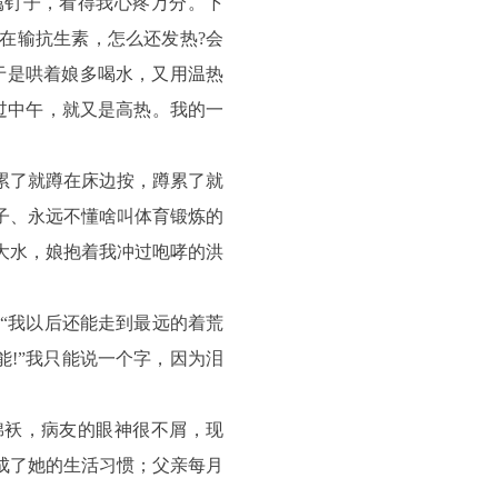
属钉子，看得我心疼万分。下
都在输抗生素，怎么还发热?会
于是哄着娘多喝水，又用温热
过中午，就又是高热。我的一
累了就蹲在床边按，蹲累了就
子、永远不懂啥叫体育锻炼的
大水，娘抱着我冲过咆哮的洪
：“我以后还能走到最远的着荒
“能!”我只能说一个字，因为泪
棉袄，病友的眼神很不屑，现
成了她的生活习惯；父亲每月