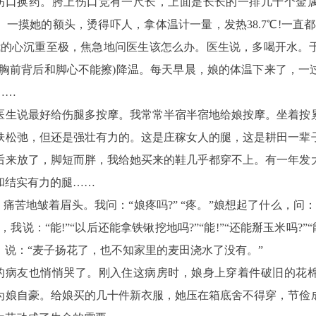
伤口换药。胯上伤口竞有一尺长，上面是长长的一排几十个金
一摸她的额头，烫得吓人，拿体温计一量，发热38.7℃!一直
我的心沉重至极，焦急地问医生该怎么办。医生说，多喝开水。
(胸前背后和脚心不能擦)降温。每天早晨，娘的体温下来了，一
……
说最好给伤腿多按摩。我常常半宿半宿地给娘按摩。坐着按
肤松弛，但还是强壮有力的。这是庄稼女人的腿，这是耕田一辈
后来放了，脚短而胖，我给她买来的鞋几乎都穿不上。有一年发
和结实有力的腿……
痛苦地皱着眉头。我问：“娘疼吗?” “疼。”娘想起了什么，问
，我说：“能!”“以后还能拿铁锹挖地吗?”“能!”“还能掰玉米吗?”
，说：“麦子扬花了，也不知家里的麦田浇水了没有。”
的病友也悄悄哭了。刚入住这病房时，娘身上穿着件破旧的花
为娘自豪。给娘买的几十件新衣服，她压在箱底舍不得穿，节俭