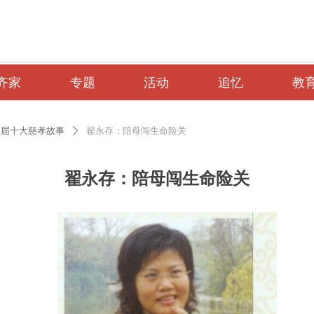
齐家
专题
活动
追忆
教
三届十大慈孝故事
翟永存：陪母闯生命险关
ꄲ
翟永存：陪母闯生命险关