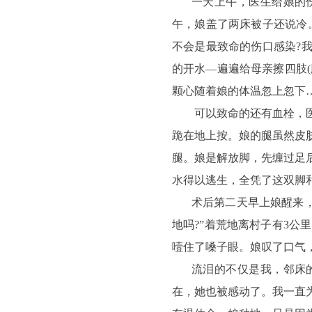
一天上午，医生给娘的
午，娘盖了两床被子还说冷。
不会是最致命的伤口感染?
的开水—遍遍给母亲擦四肢
颗心随着娘的体温忽上忽下
可以致命的还有血栓，医生
跪在地上按。娘的腿虽然皮
腿。娘是解放脚，先缠过足
水得以逃生，全凭了这双脚
术后第二天早上娘醒来，
地吗?”着荒地离村子有3公里
噎住了嗓子眼。娘叹了口气
流泪的不仅是我，邻床
在，她也被感动了。我一直