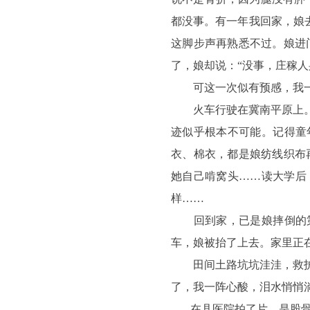
都没事。有一年我回家，娘
这脚步声再熟悉不过。娘进
了，娘却说：“没事，庄稼人
可这一次似有预感，我一
火车行驶在冀南平原上。寒
迹似乎根本不可能。记得童
衣、棉衣，都是娘纺线织布
她自己啃窝头……读大学后
样……
回到家，已是娘摔倒的第
车，娘被抬了上去。家里正
田间土路坑坑洼洼，救护车
了，我一阵心酸，泪水悄悄
在县医院拍了片，是股