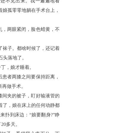
分还不见出来。我一遍遍地看
着娘孤零零地躺在手术台上，
乱，两眼紧闭，脸色蜡黄，不
掉了袜子。都啥时候了，还记着
石头落地了。
冷丁，娘才睡着。
后患者两膝之间要保持距离，
新再做手术。
膝间夹的被子，盯好输液管的
着了，娘在床上的任何动静都
扑到床边：“娘要翻身?”睁
20多天。