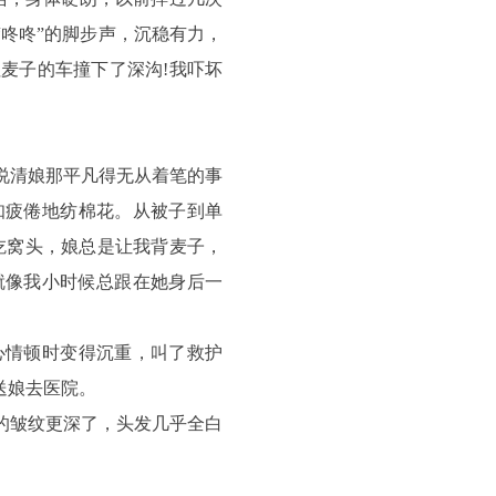
咚咚”的脚步声，沉稳有力，
麦子的车撞下了深沟!我吓坏
说清娘那平凡得无从着笔的事
知疲倦地纺棉花。从被子到单
吃窝头，娘总是让我背麦子，
就像我小时候总跟在她身后一
情顿时变得沉重，叫了救护
送娘去医院。
的皱纹更深了，头发几乎全白