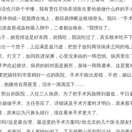
通话也只听个半懂，我有责任尽快弄清医生要给娘做什么样的手
摔倒或一屁股蹲在地上，都容易摔断这根细骨头。我问：“手术
口淤血形成血栓吸入肺中，二者都会致命。”我愣住了。
包子，娘觉得这是好东西，劝我吃，我说吃过了，其实根本吃不
拉出一个垫子，上边满是血污迹，把垫子放到两张病床之间的地
里。灯灭了，如同跌进深渊，心里没来由的一阵恐惧。病房里住
呼声此起彼伏。病房的斜对面是厕所，臭味一阵阵袭来。这是冀
要把娘转到市里稍好一点的医院。手术不能出差错，不然，娘以
眠，抱膝坐在黑夜里，泪水一滴滴流下……
了邢台的医院，入住三人病房。为了把手术风险降到最低，平日
给娘做手术。主任答应了。详细谈及手术方案时才明白，原来股
凛，原来以为只换头就行，现在看来手术更大了。
术吗?这是最合理、最适度的手术方案吗?给北京的几个医生朋友
家。专家说，老人家快80岁了，又不做爬山等剧烈运动，没必要