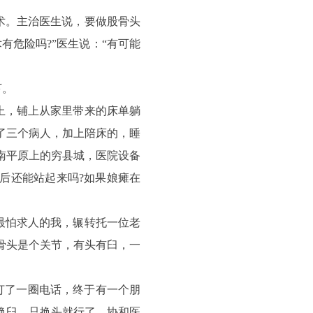
术。主治医生说，要做股骨头
有危险吗?”医生说：“有可能
下。
上，铺上从家里带来的床单躺
了三个病人，加上陪床的，睡
南平原上的穷县城，医院设备
后还能站起来吗?如果娘瘫在
最怕求人的我，辗转托一位老
骨头是个关节，有头有臼，一
打了一圈电话，终于有一个朋
换臼，只换头就行了。协和医