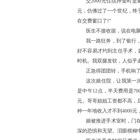
交2000元住院押金时
元，仿佛过了一个世纪，终于
在交费窗口了!”
医生不接收据，说在电脑
我一路狂奔，到了银行
好不容易才约到主任手术，
时机。我双腿发软，人似乎
正急得团团转，手机响
这次娘住院，让我第一
是中午12点，半天费用是70
元。哥哥姐姐工资都不高，
种一年地收入才不到4000
娘被推进手术室时，门
深的恐惧和无望。泪眼模糊中