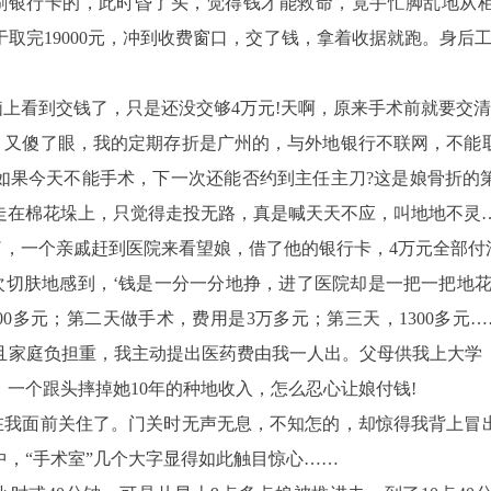
是刷银行卡的，此时昏了头，觉得钱才能救命，竟手忙脚乱地从柜
取完19000元，冲到收费窗口，交了钱，拿着收据就跑。身后
上看到交钱了，只是还没交够4万元!天啊，原来手术前就要交清4
，又傻了眼，我的定期存折是广州的，与外地银行不联网，不能
如果今天不能手术，下一次还能否约到主任主刀?这是娘骨折的
走在棉花垛上，只觉得走投无路，真是喊天天不应，叫地地不灵
了，一个亲戚赶到医院来看望娘，借了他的银行卡，4万元全部付
次切肤地感到，‘钱是一分一分地挣，进了医院却是一把一把地花
00多元；第二天做手术，费用是3万多元；第三天，1300多元……
且家庭负担重，我主动提出医药费由我一人出。父母供我上大学
元，一个跟头摔掉她10年的种地收入，怎么忍心让娘付钱!
在我面前关住了。门关时无声无息，不知怎的，却惊得我背上冒
，“手术室”几个大字显得如此触目惊心……