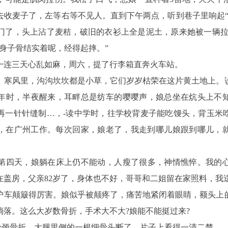
去收麦子了，左等右等不见人。直到下午两点，听到巷子里响起“
门了，头上沾了麦秸，破旧的衣衫上全是泥土，原来她被一辆拉
身子骨结实着呢，经得起摔。”
连三天心乱如麻，周六，提了行李箱直奔火车站。
风里，沟沟坎坎都是小草，它们岁岁枯荣在这片黄土地上。
年时，半夜醒来，耳畔总是纺车的嘤嘤声，娘总坐在炕头上不
再一针针缝制…，-读中学时，往学校背麦子能吃馒头，背玉米
，在广州工作。每次回家，娘老了，我走到哪儿娘跟到哪儿，
四天，娘躺在床上仍不能动，人瘦了很多，神情憔悴。我的心
在盖房，父亲82岁了，身体也不好，哥哥和二姐留在家照料，我
颠簸得厉害。娘似乎被颠疼了，痛苦地紧闭着眼睛，额头上
淌落。这么大岁数骨折，手术大不大?娘能不能挺过来?
骨颈骨折，大腿里侧的一根细骨头断了，片子上看得一清二楚。