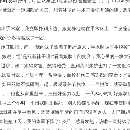
时或40分钟，可是从早上9点多点娘被推进去，到了10点40
全麻就是一道凶险的关口。想着冰冷的手术刀要切开娘的腿，想
被推出手术室，我立即扑到床边。娘安静地躺在手术床上，白发蓬
我的心疼得缩成了一团。
慢睁开眼睛，问：
“我的袜子拿着了吗?”原来，手术时被医生脱
。娘说：
“那是双新袜子哩!”看着娘脸上的笑容，我心里的一块大
力退尽，伤口疼得厉害、憋得难受，直到我叫来护士打了一支度
生就嘱咐说，术后护理非常重要，血栓和伤口感染都能夺命；术
，如果双膝不慎碰到一起，极易致关节脱位；一旦脱位，就要重
了，二姐也从家里赶来，三姐妹全力以赴，一天24小时盯好娘双
睡两三个小时。平日我睡觉很死，别人拍都拍不醒，现在即使睡
我就能在梦中看见，常常脑海里梦的画面还没有退去，人已跳起来
!短短10天，我的体重下降了5公斤，感冒发热，咳嗽一直持续了