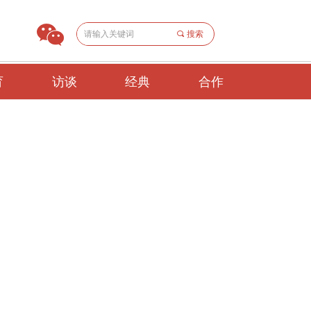
끠
搜索
育
访谈
经典
合作