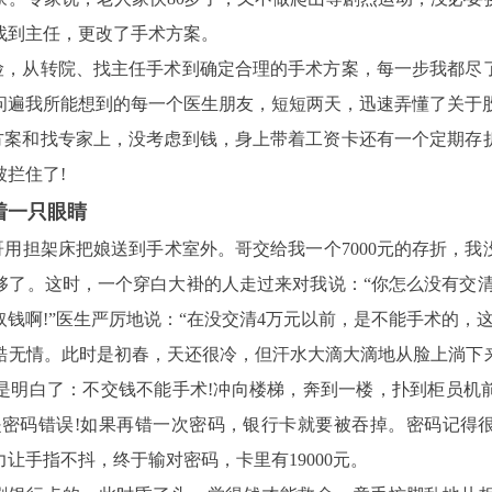
找到主任，更改了手术方案。
险，从转院、找主任手术到确定合理的手术方案，每一步我都尽
问遍我所能想到的每一个医生朋友，短短两天，迅速弄懂了关于
方案和找专家上，没考虑到钱，身上带着工资卡还有一个定期存
拦住了!
着一只眼睛
和哥用担架床把娘送到手术室外。哥交给我一个7000元的存折，
了。这时，一个穿白大褂的人走过来对我说：“你怎么没有交清
钱啊!”医生严厉地说：“在没交清4万元以前，是不能手术的，
酷无情。此时是初春，天还很冷，但汗水大滴大滴地从脸上淌下
是明白了：不交钱不能手术!冲向楼梯，奔到一楼，扑到柜员机
是密码错误!如果再错一次密码，银行卡就要被吞掉。密码记得
让手指不抖，终于输对密码，卡里有19000元。