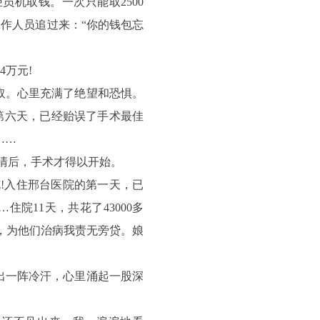
员机取钱。一次只能取2500
工作人员追过来：“你的钱包忘
万元!
取。心里充满了绝望和恐惧。
第六天，已经贻误了手术最佳
……
清后，手术才得以开始。
!入住邢台医院的第一天，已
住院11天，共花了43000多
，为他们治病我责无旁贷。娘
出一阵冷汗，心里涌起一股深