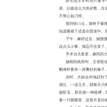
医生说手术时间只要半小
表。以娘这么大的岁数，仅
不禁心如刀绞。
熬到快11点，娘终于
知是睡着了还是在昏迷中。
下午，麻药过后，娘慢
这点儿小事。我忍不住笑了
手术当天夜里，麻药药
娘刚回病房时，主管医
翻身时要夹一床叠好的被子
这时，大姐从外地赶到
滴注。一连几天，我每天只
能听见，甚至娘一伸胳膊，
着一只眼睡觉，还真不是比喻