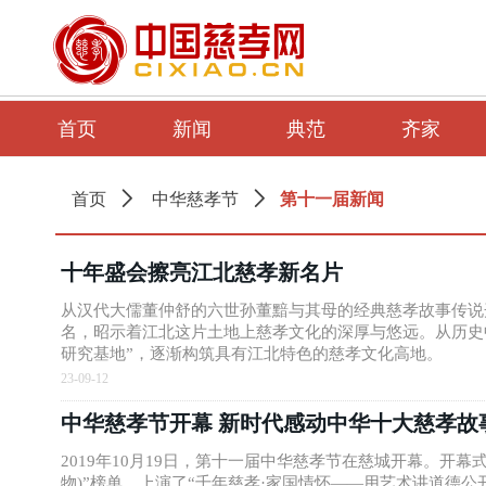
首页
新闻
典范
齐家
第十一届新闻
首页
ꄲ
中华慈孝节
ꄲ
十年盛会擦亮江北慈孝新名片
从汉代大儒董仲舒的六世孙董黯与其母的经典慈孝故事传说
名，昭示着江北这片土地上慈孝文化的深厚与悠远。从历史
研究基地”，逐渐构筑具有江北特色的慈孝文化高地。
23-09-12
中华慈孝节开幕 新时代感动中华十大慈孝故事
2019年10月19日，第十一届中华慈孝节在慈城开幕。
物)”榜单，上演了“千年慈孝·家国情怀——用艺术讲道德