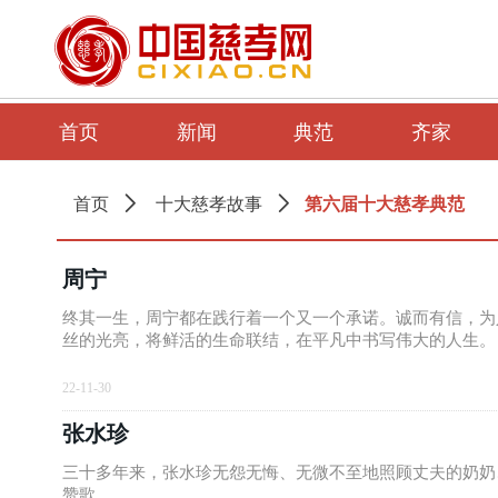
首页
新闻
典范
齐家
第六届十大慈孝典范
首页
ꄲ
十大慈孝故事
ꄲ
周宁
终其一生，周宁都在践行着一个又一个承诺。诚而有信，为
丝的光亮，将鲜活的生命联结，在平凡中书写伟大的人生。
22-11-30
张水珍
三十多年来，张水珍无怨无悔、无微不至地照顾丈夫的奶奶
赞歌。