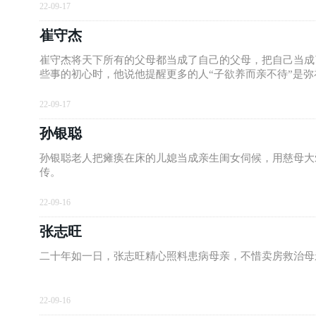
22-09-17
崔守杰
崔守杰将天下所有的父母都当成了自己的父母，把自己当成
些事的初心时，他说他提醒更多的人“子欲养而亲不待”是弥
22-09-17
孙银聪
孙银聪老人把瘫痪在床的儿媳当成亲生闺女伺候，用慈母大
传。
22-09-16
张志旺
二十年如一日，张志旺精心照料患病母亲，不惜卖房救治母
22-09-16