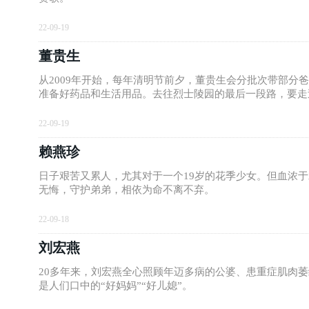
22-09-19
董贵生
从2009年开始，每年清明节前夕，董贵生会分批次带部
准备好药品和生活用品。去往烈士陵园的最后一段路，要走过
22-09-19
赖燕珍
日子艰苦又累人，尤其对于一个19岁的花季少女。但血浓
无悔，守护弟弟，相依为命不离不弃。
22-09-18
刘宏燕
20多年来，刘宏燕全心照顾年迈多病的公婆、患重症肌肉
是人们口中的“好妈妈”“好儿媳”。