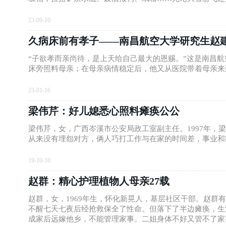
23-09-10
久病床前有孝子——南昌航空大学研究生赵建
“子欲孝而亲尚待，是上天给自己最大的恩赐。”这是南昌
床旁照料母亲；在母亲病情稳定后，他又从医院带着母亲来
23-01-16
梁伟芹：好儿媳悉心照料瘫痪公公
梁伟芹，女，广西岑溪市公安局政工室副主任。1997年
从来没有埋怨对方，俩人巧打工作与在家的时间差，事业和
19-10-10
赵群：精心护理植物人母亲27载
赵群，女，1969年生，怀化新晃人，基层社区干部。赵群
不醒七天七夜后经抢救保全了性命。但落下了半边瘫痪，生
成家后远嫁他乡，不能管理家事。二姐身体不好又管不了家