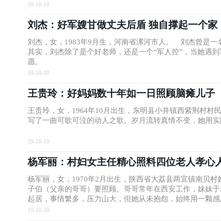
妹赵群身上。
19-10-10
刘杰：好军嫂甘做丈夫后盾 独自撑起一个家
刘杰，女，1983年9月生，河南省漯河市人。 刘杰曾是
其实，刘杰除了是个好老师，还是一个“军人控”，当她遇
愿。
19-10-10
王贵玲：好妈妈数十年如一日照顾脑瘫儿子
王贵玲，女，1964年10月出生，东明县小井镇西紫荆村
写了一曲可歌可泣的动人之歌。岁月流转真情不变，她用实
19-10-10
杨军丽：村妇女主任精心照料四位老人孝心
杨军丽，女，1970年2月出生，陕西省大荔县两宜镇南贝
子伯（父亲的哥哥）要照顾。哥哥常年在西安工作，妹妹于
起居，事情繁多，压力山大，但她从未抱怨，始终用一颗感
19-10-10