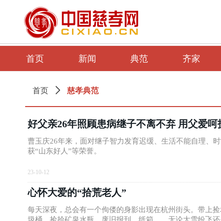
首页
新闻
典范
齐家
慈孝典范
首页
ꄲ
好父亲26年照顾患病继子不离不弃 用父爱
曹玉庆26年来，面对继子智力发育迟缓、生活不能自理、
获“山东好人”等荣誉。
23-10-12
心怀大爱的“拾荒老人”
每天深夜，总会有一个佝偻的身影出现在杭州街头。带上捡
圾桶，捡拾矿泉水瓶、废旧报刊、纸箱……无论大雪纷飞还